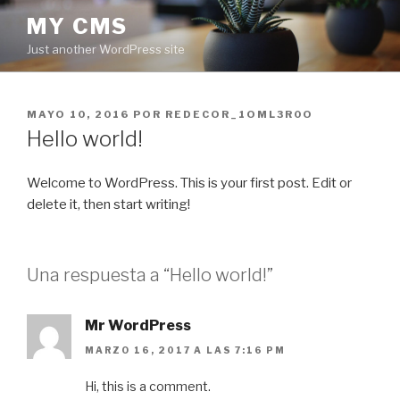
Ir
MY CMS
al
Just another WordPress site
contenido
PUBLICADO
MAYO 10, 2016
POR
REDECOR_1OML3R0O
EN
Hello world!
Welcome to WordPress. This is your first post. Edit or
delete it, then start writing!
Una respuesta a “Hello world!”
Mr WordPress
MARZO 16, 2017 A LAS 7:16 PM
Hi, this is a comment.